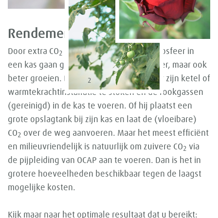
Rendement
Door extra CO
toe te voegen aan de atmosfeer in
2
een kas gaan gewassen niet alleen sneller, maar ook
beter groeien. Die CO
krijgt de teler door zijn ketel of
2
warmtekrachtinstallatie te stoken en de rookgassen
(gereinigd) in de kas te voeren. Of hij plaatst een
grote opslagtank bij zijn kas en laat de (vloeibare)
CO
over de weg aanvoeren. Maar het meest efficiënt
2
en milieuvriendelijk is natuurlijk om zuivere CO
via
2
de pijpleiding van OCAP aan te voeren. Dan is het in
grotere hoeveelheden beschikbaar tegen de laagst
mogelijke kosten.
Kijk maar naar het optimale resultaat dat u bereikt: