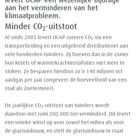
levert OCAP een wezenlijke bijdrage
aan het verminderen van het
klimaatprobleem.
Minder CO
-uitstoot
2
Al sinds 2005 levert OCAP zuivere CO
via een
2
transportleiding en een uitgebreid distributienet aan
vele honderden tuinders. Zij hoeven dan in de zomer
hun ketels of warmtekrachtinstallaties niet meer te
stoken. Ze besparen hierdoor zo’n 140 miljoen m3
aardgas per jaar (ongeveer de hoeveelheid van een
stad als Zoetermeer).
De jaarlijkse CO
-uitstoot van tuinders wordt
2
daardoor met ruim 200.000 ton verminderd. Dit levert
een unieke winst op voor zowel het milieu als voor
de glastuinbouw, en stelt de glastuinbouw in staat